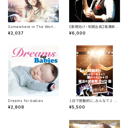
Somewhere in The World
【新規向け・年間会員】堀澤麻衣
[CD]
子ファンクラブ「MAIKO Muse
¥2,037
¥6,000
um」
Dreams for babies
１日で感動的に、みんなで♪ も
っと！歌がうまくなる！！魔法の音
¥2,808
¥5,500
楽祭 ＤＶＤ