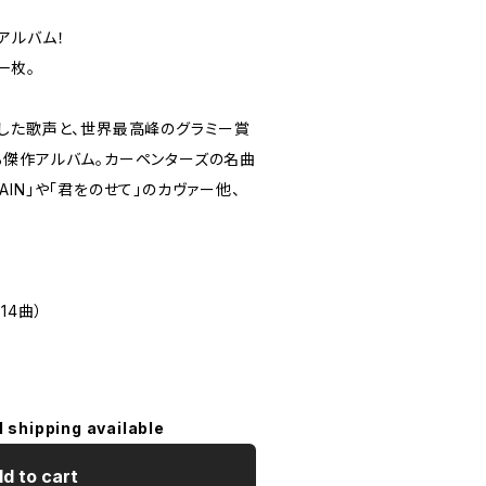
アルバム！
一枚。
した歌声と、世界最高峰のグラミー賞
傑作アルバム。カーペンターズの名曲
E AGAIN」や「君をのせて」のカヴァー他、
14曲）
l shipping available
d to cart