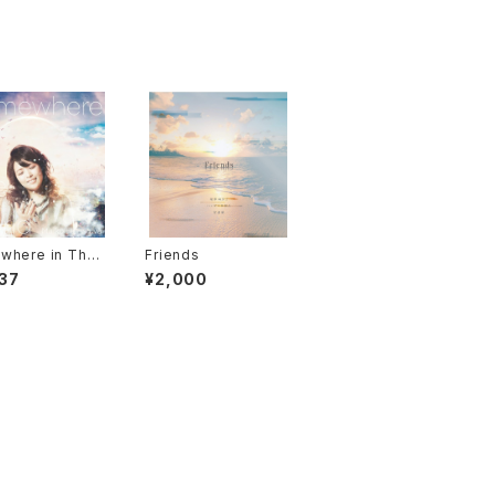
where in The
Friends
d [CD]
37
¥2,000