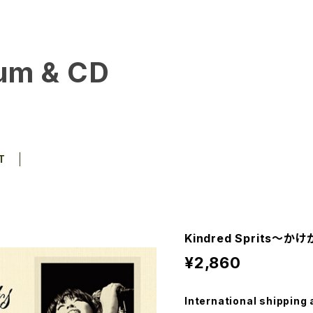
um & CD
T
Kindred Sprits〜
¥2,860
International shipping 