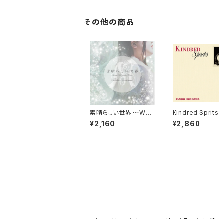
その他の商品
素晴らしい世界 〜Won
Kindred Spri
derful World〜
がえのないもの
¥2,160
¥2,860
盤 [CD]