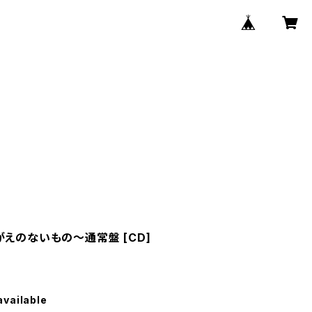
かけがえのないもの〜通常盤 [CD]
available