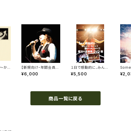
ts〜かけ
【新規向け・年間会員】
１日で感動的に、みんな
Some
〜通常
堀澤麻衣子ファンクラブ
で♪ もっと！歌がうまく
Worl
¥6,000
¥5,500
¥2,0
「MAIKO Museum」
なる！！魔法の音楽祭 Ｄ
ＶＤ
商品一覧に戻る