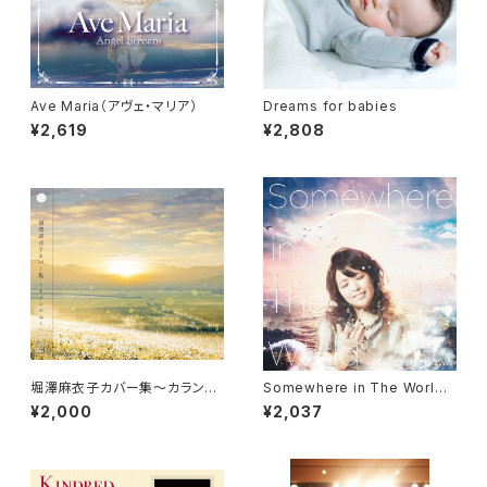
Ave Maria（アヴェ・マリア）
Dreams for babies
¥2,619
¥2,808
堀澤麻衣子カバー集〜カランコ
Somewhere in The World
エ〜 [CD]
[CD]
¥2,000
¥2,037