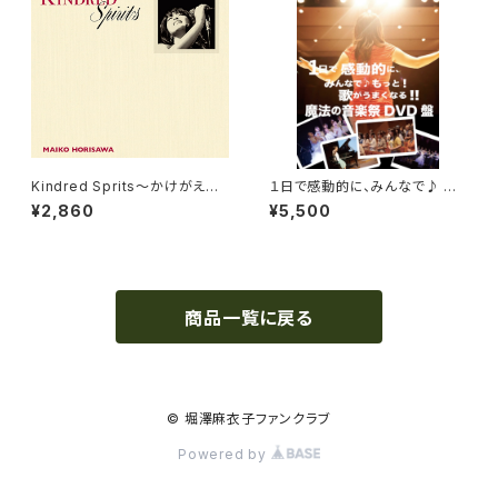
Kindred Sprits〜かけがえの
１日で感動的に、みんなで♪ も
ないもの〜通常盤 [CD]
っと！歌がうまくなる！！魔法の音
¥2,860
¥5,500
楽祭 ＤＶＤ
商品一覧に戻る
© 堀澤麻衣子ファンクラブ
Powered by