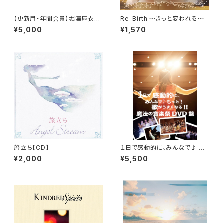
【更新用・年間会員】堀澤麻衣子
Re-Birth 〜きっと変われる〜
ファンクラブ 「MAIKO museu
¥5,000
¥1,570
m」
旅立ち【CD】
１日で感動的に、みんなで♪ も
っと！歌がうまくなる！！魔法の音
¥2,000
¥5,500
楽祭 ＤＶＤ